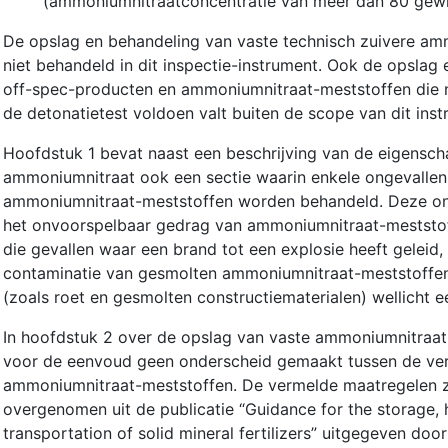
(ammoniumnitraatconcentratie van meer dan 80 gewi
De opslag en behandeling van vaste technisch zuivere a
niet behandeld in dit inspectie-instrument. Ook de opslag
off-spec-producten en ammoniumnitraat-meststoffen die n
de detonatietest voldoen valt buiten de scope van dit inst
Hoofdstuk 1 bevat naast een beschrijving van de eigensc
ammoniumnitraat ook een sectie waarin enkele ongevalle
ammoniumnitraat-meststoffen worden behandeld. Deze onge
het onvoorspelbaar gedrag van ammoniumnitraat-meststoff
die gevallen waar een brand tot een explosie heeft geleid,
contaminatie van gesmolten ammoniumnitraat-meststoffen
(zoals roet en gesmolten constructiematerialen) wellicht ee
In hoofdstuk 2 over de opslag van vaste ammoniumnitraa
voor de eenvoud geen onderscheid gemaakt tussen de ver
ammoniumnitraat-meststoffen. De vermelde maatregelen z
overgenomen uit de publicatie “Guidance for the storage, 
transportation of solid mineral fertilizers” uitgegeven door 