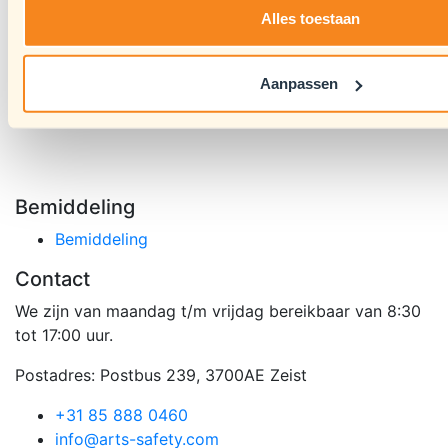
Alles toestaan
Hoger veiligheidskundige (hvk)
Middelbaar veiligheidskundige (mvk)
Arbeidshygienist (AH)
Aanpassen
Arbeids- en Organisatiedeskundige (A&O)
Integrale Veiligheidskundige (IVK)
Bemiddeling
Bemiddeling
Contact
We zijn van maandag t/m vrijdag bereikbaar van 8:30
tot 17:00 uur.
Postadres: Postbus 239, 3700AE Zeist
+31 85 888 0460
info@arts-safety.com