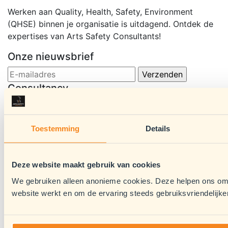
Werken aan Quality, Health, Safety, Environment
(QHSE) binnen je organisatie is uitdagend. Ontdek de
expertises van Arts Safety Consultants!
Onze nieuwsbrief
Consultancy
Risico-inventarisatie en Evaluatie
Toetsing RI&E
Ontwikkelen en V&G plannen en -procedures
Toestemming
Details
Veiligheidsinspecties
Incidentenonderzoeken
Deze website maakt gebruik van cookies
Managementsystemen
Audits
We gebruiken alleen anonieme cookies. Deze helpen ons om 
website werkt en om de ervaring steeds gebruiksvriendelijke
Recruitment
Management of Safety, Health & Environment
(MoSHE)