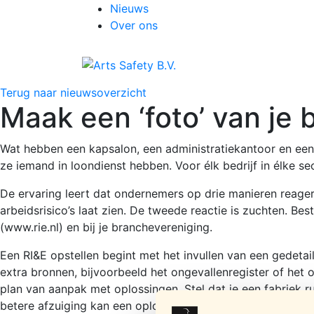
Nieuws
Over ons
Terug naar nieuwsoverzicht
Maak een ‘foto’ van je b
Wat hebben een kapsalon, een administratiekantoor en een f
ze iemand in loondienst hebben. Voor élk bedrijf in élke se
De ervaring leert dat ondernemers op drie manieren reageren
arbeidsrisico’s laat zien. De tweede reactie is zuchten. Bes
(www.rie.nl) en bij je branchevereniging.
Een RI&E opstellen begint met het invullen van een gedetail
extra bronnen, bijvoorbeeld het ongevallenregister of het o
plan van aanpak met oplossingen. Stel dat je een fabriek 
betere afzuiging kan een oplossing zijn. Nog beter is werkp