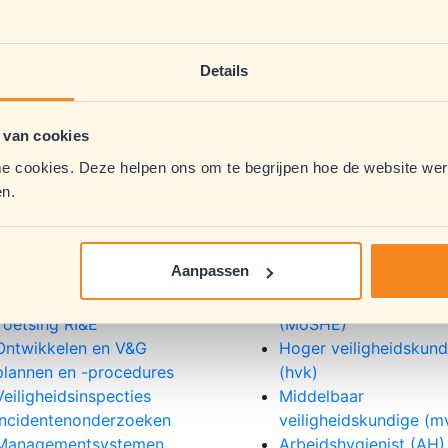
moet brengen. Bij de kapper kan lang staan fysieke probleme
 bedrijf heeft wel te maken met werkdruk.
Details
e RI&E, zodat de uiteindelijke maatregelen gedragen worden
doel, maar een middel om risico’s te minimaliseren. Zodat w
 van cookies
al. Dat is in het belang van ondernemers én werknemers.
e cookies. Deze helpen ons om te begrijpen hoe de website wer
en.
ultancy
Recruitment
Aanpassen
Risico-inventarisatie en
Management of Safety
Evaluatie
Health & Environment
Toetsing RI&E
(MoSHE)
Ontwikkelen en V&G
Hoger veiligheidskund
plannen en -procedures
(hvk)
Veiligheidsinspecties
Middelbaar
Incidentenonderzoeken
veiligheidskundige (m
Managementsystemen
Arbeidshygienist (AH)