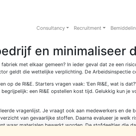
Consultancy
Recruitment
Bemiddeli
edrijf en minimaliseer d
abriek met elkaar gemeen? In ieder geval dat ze een risico-
ctor geldt die wettelijke verplichting. De Arbeidsinspectie 
 op de RI&E. Starters vragen vaak: ‘Een RI&E, wat is dat?’ K
t begrijpelijk: een RI&E opstellen kost tijd. Gelukkig kun je
leerde vragenlijst. Je vraagt ook aan medewerkers en de bed
verzicht van gevaarlijke stoffen. Daarna evalueer je welk ri
runt waar materialen bewerkt worden. De stofdeeltjes die d
rocessen zó in te richten dat er geen of minder deeltjes vr