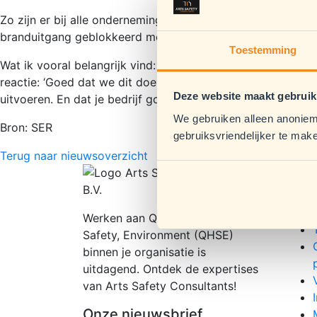
Zo zijn er bij alle ondernemingen risico’s die je in kaart 
branduitgang geblokkeerd met dozen kopieerpapier. En elk
Toestemming
Wat ik vooral belangrijk vind: betrek je werknemers bij d
reactie: ‘Goed dat we dit doen!’ De RI&E is namelijk geen 
Deze website maakt gebruik
uitvoeren. En dat je bedrijf goed draait met minimale uitv
We gebruiken alleen anoniem
Bron: SER
gebruiksvriendelijker te mak
Terug naar nieuwsoverzicht
Cons
Werken aan Quality, Health,
Safety, Environment (QHSE)
binnen je organisatie is
uitdagend. Ontdek de expertises
van Arts Safety Consultants!
Onze nieuwsbrief