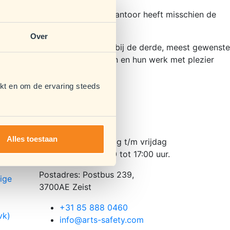
n opleveren. Het administratiekantoor heeft misschien de
Over
 door iedereen. Dat brengt me bij de derde, meest gewenste
erknemers gezond en veilig zijn en hun werk met plezier
kt en om de ervaring steeds
Contact
Alles toestaan
,
We zijn van maandag t/m vrijdag
bereikbaar van 8:30 tot 17:00 uur.
Postadres: Postbus 239,
ige
3700AE Zeist
+31 85 888 0460
vk)
info@arts-safety.com