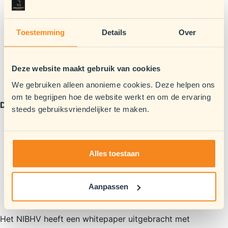
Bied keuzes en consequenties: geef de regie terug
aan de ander binnen veilige kaders.
Toestemming
Details
Over
Blijf rustig: controleer je ademhaling, houding en
stem.
Werk samen: zorg ervoor dat je niet alleen optreedt.
Deze website maakt gebruik van cookies
Schakel hulp in: bel bij dreiging of fysiek geweld
direct 112 of volg geldende interne procedures.
We gebruiken alleen anonieme cookies. Deze helpen ons
om te begrijpen hoe de website werkt en om de ervaring
Don’ts.
steeds gebruiksvriendelijker te maken.
Zeg niet ‘Doe rustig!’, dit werkt meestal averechts.
Ga geen machtsstrijd aan; dat zorgt voor escalatie
van de situatie.
Alles toestaan
Word niet persoonlijk geraakt; blijf professioneel,
reageer niet op beledigingen.
Geen heldenacties: de eigen veiligheid gaat altijd
Aanpassen
voor.
Het NIBHV heeft een whitepaper uitgebracht met