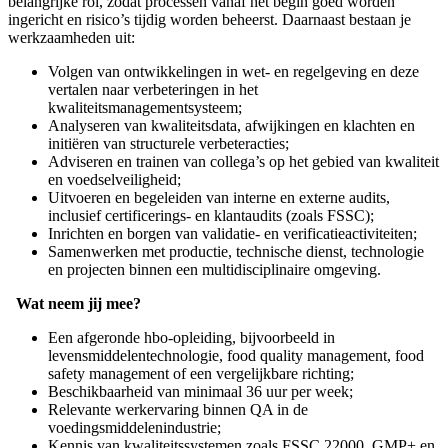
belangrijke rol, zodat processen vanaf het begin goed worden
ingericht en risico’s tijdig worden beheerst. Daarnaast bestaan je
werkzaamheden uit:
Volgen van ontwikkelingen in wet- en regelgeving en deze
vertalen naar verbeteringen in het
kwaliteitsmanagementsysteem;
Analyseren van kwaliteitsdata, afwijkingen en klachten en
initiëren van structurele verbeteracties;
Adviseren en trainen van collega’s op het gebied van kwaliteit
en voedselveiligheid;
Uitvoeren en begeleiden van interne en externe audits,
inclusief certificerings- en klantaudits (zoals FSSC);
Inrichten en borgen van validatie- en verificatieactiviteiten;
Samenwerken met productie, technische dienst, technologie
en projecten binnen een multidisciplinaire omgeving.
Wat neem jij mee?
Een afgeronde hbo-opleiding, bijvoorbeeld in
levensmiddelentechnologie, food quality management, food
safety management of een vergelijkbare richting;
Beschikbaarheid van minimaal 36 uur per week;
Relevante werkervaring binnen QA in de
voedingsmiddelenindustrie;
Kennis van kwaliteitssystemen zoals FSSC 22000, GMP+ en