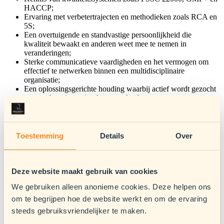
HACCP;
Ervaring met verbetertrajecten en methodieken zoals RCA en
5S;
Een overtuigende en standvastige persoonlijkheid die
kwaliteit bewaakt en anderen weet mee te nemen in
veranderingen;
Sterke communicatieve vaardigheden en het vermogen om
effectief te netwerken binnen een multidisciplinaire
organisatie;
Een oplossingsgerichte houding waarbij actief wordt gezocht
naar verbeteringen in plaats van het benoemen van
problemen;
Goede beheersing van de Nederlandse en Engelse taal.
Wat bieden wij jou?
Toestemming
Details
Over
Een salaris tussen € 4.567,40 en € 6.358,33 bruto per maand
op basis van 40 uur;
31 vakantiedagen bij een fulltime dienstverband;
Deze website maakt gebruik van cookies
Werken binnen een groeiende en ambitieuze organisatie met
ruimte voor eigen initiatief;
We gebruiken alleen anonieme cookies. Deze helpen ons
Een informele werksfeer waarin samenwerking centraal staat;
om te begrijpen hoe de website werkt en om de ervaring
Mogelijkheden voor verdere professionele en persoonlijke
steeds gebruiksvriendelijker te maken.
ontwikkeling;
Een afwisselende functie.