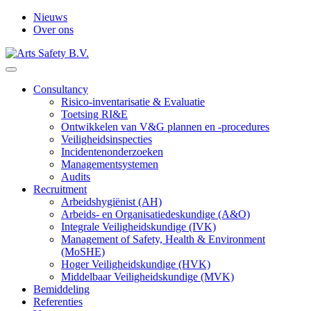
Nieuws
Over ons
Consultancy
Risico-inventarisatie & Evaluatie
Toetsing RI&E
Ontwikkelen van V&G plannen en -procedures
Veiligheidsinspecties
Incidentenonderzoeken
Managementsystemen
Audits
Recruitment
Arbeidshygiënist (AH)
Arbeids- en Organisatiedeskundige (A&O)
Integrale Veiligheidskundige (IVK)
Management of Safety, Health & Environment
(MoSHE)
Hoger Veiligheidskundige (HVK)
Middelbaar Veiligheidskundige (MVK)
Bemiddeling
Referenties