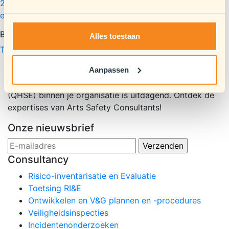
2019/2144, en de Richtlijnen 2014/90/EU, (EU) 2016/797
en (EU) 2020/1828 (verordening artificiële intelligentie)
.
Bron: EUR-Lex, BESWIC.
Alles toestaan
Terug naar nieuwsoverzicht
Aanpassen
Werken aan Quality, Health, Safety, Environment
(QHSE) binnen je organisatie is uitdagend. Ontdek de
expertises van Arts Safety Consultants!
Onze nieuwsbrief
Consultancy
Risico-inventarisatie en Evaluatie
Toetsing RI&E
Ontwikkelen en V&G plannen en -procedures
Veiligheidsinspecties
Incidentenonderzoeken