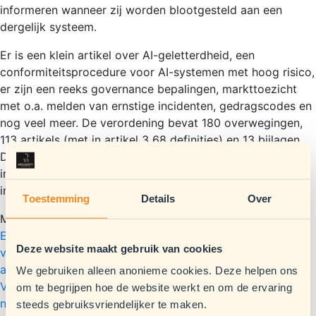
informeren wanneer zij worden blootgesteld aan een
dergelijk systeem.
Er is een klein artikel over AI-geletterdheid, een
conformiteitsprocedure voor AI-systemen met hoog risico,
er zijn een reeks governance bepalingen, markttoezicht
met o.a. melden van ernstige incidenten, gedragscodes en
nog veel meer. De verordening bevat 180 overwegingen,
113 artikels (met in artikel 3 68 definities) en 13 bijlagen.
De Nederlandse tekst is 144 blz. Deze verordening treedt
in werking op 2 augustus 2024 en is van toepassing met
ingang van 2 augustus 2026.
Toestemming
Details
Over
Meer informatie: V
erordening (EU) 2024/1689 van het
Europees Parlement en de Raad van 13 juni 2024 tot
Deze website maakt gebruik van cookies
vaststelling van geharmoniseerde regels betreffende
artificiële intelligentie en tot wijziging van de
We gebruiken alleen anonieme cookies. Deze helpen ons
Verordeningen (EG) nr. 300/2008, (EU) nr. 167/2013, (EU)
om te begrijpen hoe de website werkt en om de ervaring
nr. 168/2013, (EU) 2018/858, (EU) 2018/1139 en (EU)
steeds gebruiksvriendelijker te maken.