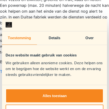
Een powernap (max. 20 minuten) halverwege de nacht kan
ook helpen om aan het einde van de dienst nog alert te
zijn. In een Duitse fabriek werden de diensten verdeeld op
basis van de voorkeur van werknemers. Ochtendmensen
hoefden geen nachtdiensten meer te draaien en
avondmensen geen ochtenddiensten. Beide partijen
Toestemming
Details
Over
sliepen beter. Moeten ochtendmensen toch ‘s nachts
werken dan kan het zinvol zijn om al voor de dienst even
te slapen.
Deze website maakt gebruik van cookies
Bron: Volkskrant 13.02.2024.
We gebruiken alleen anonieme cookies. Deze helpen ons
om te begrijpen hoe de website werkt en om de ervaring
Terug naar nieuwsoverzicht
steeds gebruiksvriendelijker te maken.
Werken aan Quality, Health, Safety, Environment
(QHSE) binnen je organisatie is uitdagend. Ontdek de
Alles toestaan
expertises van Arts Safety Consultants!
Onze nieuwsbrief