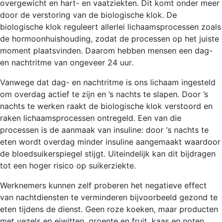
overgewicht en hart- en vaatziekten. Dit komt onder meer
door de verstoring van de biologische klok. De
biologische klok reguleert allerlei lichaamsprocessen zoals
de hormoonhuishouding, zodat de processen op het juiste
moment plaatsvinden. Daarom hebben mensen een dag-
en nachtritme van ongeveer 24 uur.
Vanwege dat dag- en nachtritme is ons lichaam ingesteld
om overdag actief te zijn en ’s nachts te slapen. Door ’s
nachts te werken raakt de biologische klok verstoord en
raken lichaamsprocessen ontregeld. Een van die
processen is de aanmaak van insuline: door ‘s nachts te
eten wordt overdag minder insuline aangemaakt waardoor
de bloedsuikerspiegel stijgt. Uiteindelijk kan dit bijdragen
tot een hoger risico op suikerziekte.
Werknemers kunnen zelf proberen het negatieve effect
van nachtdiensten te verminderen bijvoorbeeld gezond te
eten tijdens de dienst. Geen roze koeken, maar producten
met vezels en eiwitten, groente en fruit, kaas en noten.