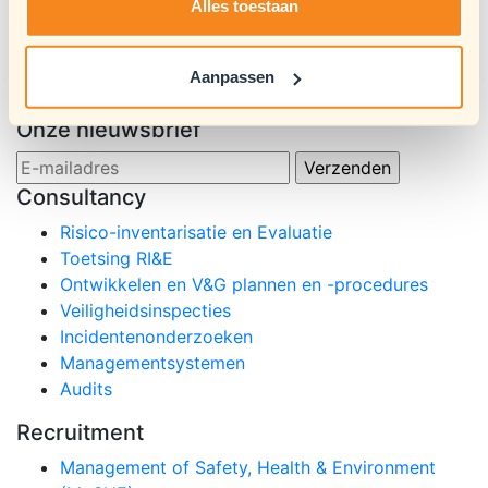
Alles toestaan
Werken aan Quality, Health, Safety, Environment
(QHSE) binnen je organisatie is uitdagend. Ontdek de
Aanpassen
expertises van Arts Safety Consultants!
Onze nieuwsbrief
Consultancy
Risico-inventarisatie en Evaluatie
Toetsing RI&E
Ontwikkelen en V&G plannen en -procedures
Veiligheidsinspecties
Incidentenonderzoeken
Managementsystemen
Audits
Recruitment
Management of Safety, Health & Environment