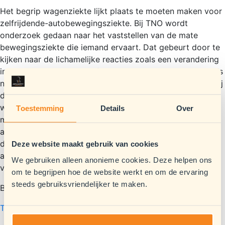
Het begrip wagenziekte lijkt plaats te moeten maken voor
zelfrijdende-autobewegingsziekte. Bij TNO wordt
onderzoek gedaan naar het vaststellen van de mate
bewegingsziekte die iemand ervaart. Dat gebeurt door te
kijken naar de lichamelijke reacties zoals een verandering
in ademhaling, hartslag of huidtemperatuur. Deze kennis is
nuttig voor de ontwikkeling van zelfrijdende auto’s waarbij
de auto weet waar inzittenden misselijk van kunnen
worden. De auto zou eigenlijk moeten gaan rijden zoals
Toestemming
Details
Over
mensen deze nu besturen. Als je zou weten welke
autobewegingen wel en welke niet misselijkmakend zijn,
dan kan je de automatische besturing van die zelfrijdende
Deze website maakt gebruik van cookies
auto zo aanpassen om misselijkmakende bewegingen te
We gebruiken alleen anonieme cookies. Deze helpen ons
voorkomen.
om te begrijpen hoe de website werkt en om de ervaring
steeds gebruiksvriendelijker te maken.
Bron:
TNO
.
Terug naar nieuwsoverzicht